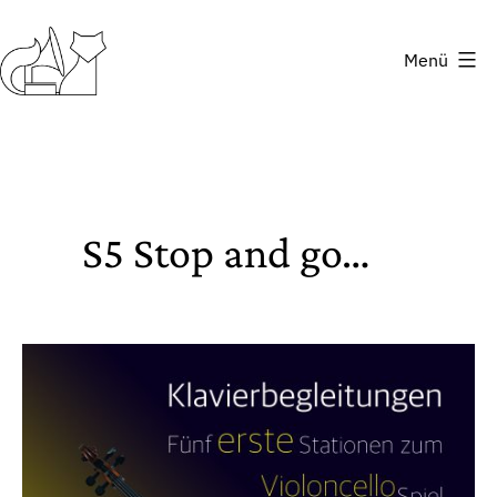
Zum
Inhalt
Menü
springen
Fuchsbau
Verlag
S5 Stop and go…